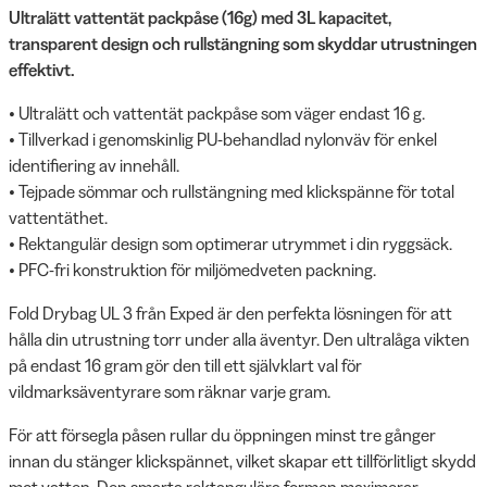
Ultralätt vattentät packpåse (16g) med 3L kapacitet,
transparent design och rullstängning som skyddar utrustningen
effektivt.
• Ultralätt och vattentät packpåse som väger endast 16 g.
• Tillverkad i genomskinlig PU-behandlad nylonväv för enkel
identifiering av innehåll.
• Tejpade sömmar och rullstängning med klickspänne för total
vattentäthet.
• Rektangulär design som optimerar utrymmet i din ryggsäck.
• PFC-fri konstruktion för miljömedveten packning.
Fold Drybag UL 3 från Exped är den perfekta lösningen för att
hålla din utrustning torr under alla äventyr. Den ultralåga vikten
på endast 16 gram gör den till ett självklart val för
vildmarksäventyrare som räknar varje gram.
För att försegla påsen rullar du öppningen minst tre gånger
innan du stänger klickspännet, vilket skapar ett tillförlitligt skydd
mot vatten. Den smarta rektangulära formen maximerar