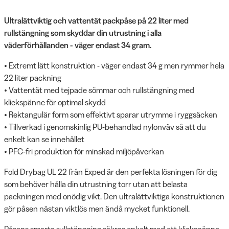
Ultralättviktig och vattentät packpåse på 22 liter med
rullstängning som skyddar din utrustning i alla
väderförhållanden - väger endast 34 gram.
• Extremt lätt konstruktion - väger endast 34 g men rymmer hela
22 liter packning
• Vattentät med tejpade sömmar och rullstängning med
klickspänne för optimal skydd
• Rektangulär form som effektivt sparar utrymme i ryggsäcken
• Tillverkad i genomskinlig PU-behandlad nylonväv så att du
enkelt kan se innehållet
• PFC-fri produktion för minskad miljöpåverkan
Fold Drybag UL 22 från Exped är den perfekta lösningen för dig
som behöver hålla din utrustning torr utan att belasta
packningen med onödig vikt. Den ultralättviktiga konstruktionen
gör påsen nästan viktlös men ändå mycket funktionell.
Påsens smarta rullstängning säkras enkelt med ett klickspänne -