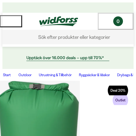
0
Sök efter produkter eller kategorier
Upptäck över 16.000 deals – upp till 70%*
Start
Outdoor
Utrustning & Tillbehör
Ryggsäckar & Väskor
Drybags & P
Deal
20
%
Outlet