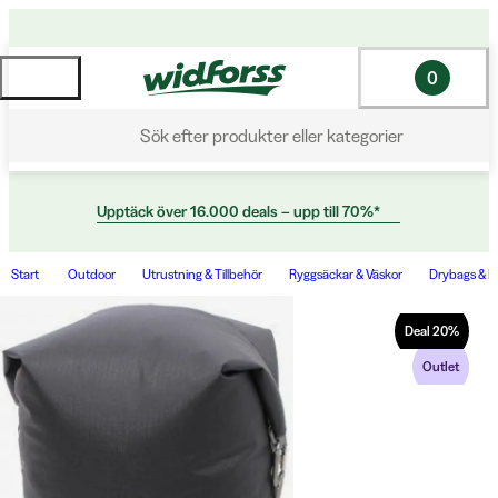
0
Sök efter produkter eller kategorier
Upptäck över 16.000 deals – upp till 70%*
Start
Outdoor
Utrustning & Tillbehör
Ryggsäckar & Väskor
Drybags & P
Deal
20
%
Outlet