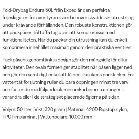
Fold-Drybag Endura 50L från Exped är den perfekta
följeslagaren för äventyrare som behöver skydda sin utrustning
under krävande förhållanden. Den robusta konstruktionen gör
att packpåsen tål tuffa tag utan att kompromissa med
funktionaliteten. När du packar din utrustning kan du enkelt
komprimera innehållet maximalt genom den praktiska ventilen.
Packpåsens genomtänkta design gör den mångsidig för olika
aktiviteter. Den ovala formen ger stabilitet när påsen ligger ned
och gör den samtidigt enkel att få ned i kajakens packluckor. För
vattentät förslutning rullar du bara öppningen minst tre varv
och fäster de medföljande aluminiumkarbinerna antingen i
varandra eller i de strategiskt placerade öglorna på sidan.
Volym: 50 liter | Vikt: 320 gram | Material: 420D Ripstop nylon,
TPU filmslaminat | Vattenpelare: 10.000 mm