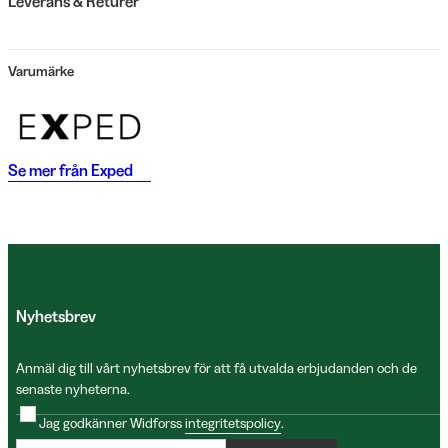
Leverans & Returer
Varumärke
Se mer från
Exped
Nyhetsbrev
Anmäl dig till vårt nyhetsbrev för att få utvalda erbjudanden och de
senaste nyheterna.
Jag godkänner Widforss
integritetspolicy
.