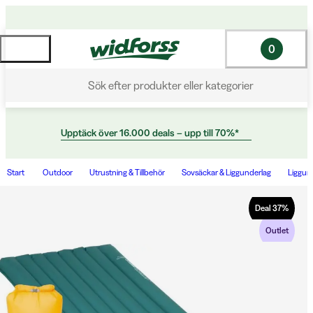
0
Sök efter produkter eller kategorier
Upptäck över 16.000 deals – upp till 70%*
Start
Outdoor
Utrustning & Tillbehör
Sovsäckar & Liggunderlag
Liggun
Deal
37
%
Outlet