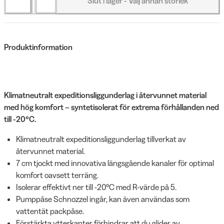
Slut i lager - Välj annan storlek
Produktinformation
Klimatneutralt expeditionsliggunderlag i återvunnet material
med hög komfort – syntetisolerat för extrema förhållanden ned
till -20°C.
Klimatneutralt expeditionsliggunderlag tillverkat av
återvunnet material.
7 cm tjockt med innovativa längsgående kanaler för optimal
komfort oavsett terräng.
Isolerar effektivt ner till -20°C med R-värde på 5.
Pumppåse Schnozzel ingår, kan även användas som
vattentät packpåse.
Förstärkta ytterkanter förhindrar att du glider av