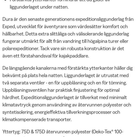
liggunderlaget under natten.
Dura är den senaste generationens expeditionsliggunderlag från
Exped, utvecklat för äventyrare som värdesätter komfort och
hållbarhet. Detta extra slittåliga och välisolerande liggunderlag
fungerar utmärkt för allt från vandring till högalpina turer eller
polarexpeditioner. Tack vare sin robusta konstruktion är det
även ett förstahandsval för kajakpaddlare.
De längsgående kanalerna med förstärkta ytterkanter håller dig
bekvämt på plats hela natten. Liggunderlaget är utrustat med
två separata ventiler - en för uppblåsning och en för tömning.
Uppblåsningsventilen har praktisk finjustering för optimal
hårdhet. Expeditionsliggunderlaget är tillverkat med minimalt
klimatavtryck genom användning av återvunnen polyester och
syntetisolering, energieffektiva tillverkningsprocesser och
klimatkompenserade transporter.
Yttertyg: 75D & 175D återvunnen polyester (Oeko-Tex® 100-