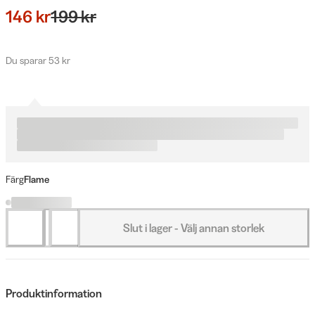
146 kr
199 kr
Du sparar 53 kr
Färg
Flame
Slut i lager - Välj annan storlek
Produktinformation