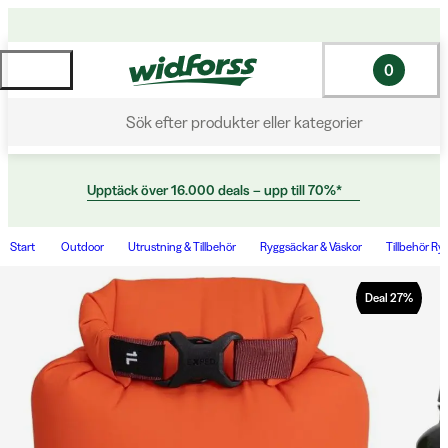
0
Sök efter produkter eller kategorier
Upptäck över 16.000 deals – upp till 70%*
Start
Outdoor
Utrustning & Tillbehör
Ryggsäckar & Väskor
Tillbehör Ry
Deal
27
%