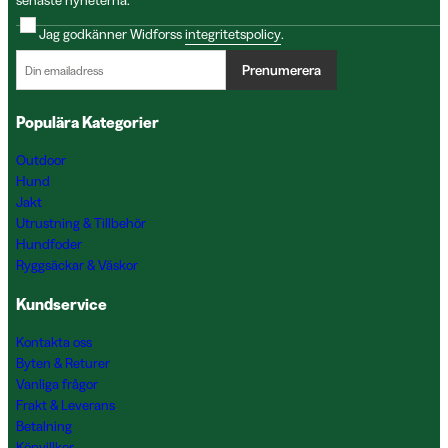
senaste nyheterna.
Jag godkänner Widforss
integritetspolicy
.
Prenumerera
Populära Kategorier
Outdoor
Hund
Jakt
Utrustning & Tillbehör
Hundfoder
Ryggsäckar & Väskor
Kundservice
Kontakta oss
Byten & Returer
Vanliga frågor
Frakt & Leverans
Betalning
Köpvillkor