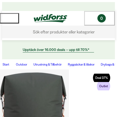
0
Sök efter produkter eller kategorier
Upptäck över 16.000 deals – upp till 70%*
Start
Outdoor
Utrustning & Tillbehör
Ryggsäckar & Väskor
Drybags & P
Deal
37
%
Outlet