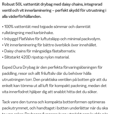
Robust 50L vattentät drybag med daisy chains, integrerad
ventil och vit innerlaminering – perfekt skydd för utrustning i
alla väderförhållanden.
• 100% vattentät med tejpade sömmar och damntät
rullstängning med karbinhake.
• Inbyggd FlatValve för luftutsläpp och minimal packvolym.
• Vit innerlaminering för bättre överblick över innehållet.
• Daisy chains för mångsidiga fästalternativ.
• Slitstarkt 420D ripstop nylon material.
Exped Dura Drybag är den perfekta förvaringslösningen för
paddling, resor och allt friluftsliv där du behöver hålla
utrustningen torr. Den praktiska ventilen på botten gör att du
enkelt kan tömma ut all luft för kompakt packning, medan det
vita innerfodret hjälper dig att snabbt hitta det du söker.
Tack vare den tunna och kompakta bottenformen optimeras
packutrymmet, och handtaget i botten underlättar när du ska
ta upp saker. Drybagen fungerar även utmärkt som kudde när