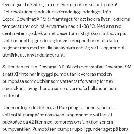
Överlägset bekvämt, extremt varmt och enkelt att packa!
Det revolutionerande dunisolerade liggunderlaget från
Exped, DownMat XP 9, är framtaget för att isolera även i extrema
temperaturer och håller värmen ned till -38 °C. Med sina nio
centimeter i tjocklek är det dessutom riktigt skönt att sova på.
Det här är ett liggunderlag för vinterexpeditioner och kalla
regioner men med sin lilla packvolym och låg vikt fungerar det
utmärkt att använda året runt.
Skillnaden mellan Downmat XP 9M och den vanliga Downmat 9M
är att XP inte har inbyggd pump utan levereras med en
pumppåse som dubblar som vattentät förvaring för t ex
sovsäcken. I övrigt har de samma värmeförhållanden och
material.
Den medföljande Schnozzel Pumpbag UL är en superlätt
vattentät pumppåse som även fungerar som vattentät
packpåse på 42 liter med kompressionsfunktion genom
pumpventilen. Pumppåsen pumpar upp liggunderlaget på bara