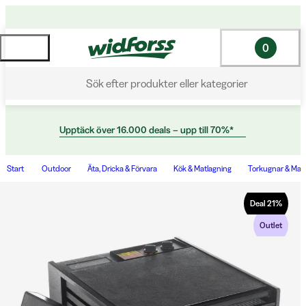
0
Sök efter produkter eller kategorier
Upptäck över 16.000 deals – upp till 70%*
Start
Outdoor
Äta, Dricka & Förvara
Kök & Matlagning
Torkugnar & Mat
Deal
21
%
Outlet