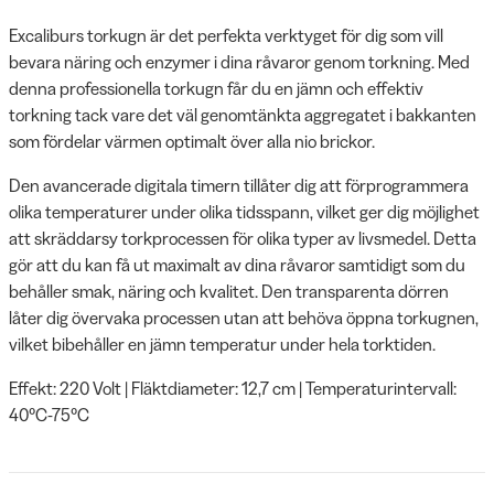
Excaliburs torkugn är det perfekta verktyget för dig som vill
bevara näring och enzymer i dina råvaror genom torkning. Med
denna professionella torkugn får du en jämn och effektiv
torkning tack vare det väl genomtänkta aggregatet i bakkanten
som fördelar värmen optimalt över alla nio brickor.
Den avancerade digitala timern tillåter dig att förprogrammera
olika temperaturer under olika tidsspann, vilket ger dig möjlighet
att skräddarsy torkprocessen för olika typer av livsmedel. Detta
gör att du kan få ut maximalt av dina råvaror samtidigt som du
behåller smak, näring och kvalitet. Den transparenta dörren
låter dig övervaka processen utan att behöva öppna torkugnen,
vilket bibehåller en jämn temperatur under hela torktiden.
Effekt: 220 Volt | Fläktdiameter: 12,7 cm | Temperaturintervall:
40°C-75°C