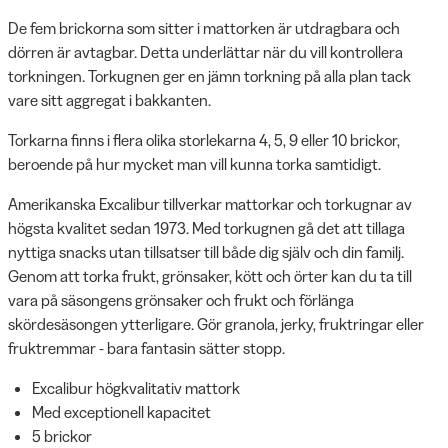
De fem brickorna som sitter i mattorken är utdragbara och
dörren är avtagbar. Detta underlättar när du vill kontrollera
torkningen. Torkugnen ger en jämn torkning på alla plan tack
vare sitt aggregat i bakkanten.
Torkarna finns i flera olika storlekarna 4, 5, 9 eller 10 brickor,
beroende på hur mycket man vill kunna torka samtidigt.
Amerikanska Excalibur tillverkar mattorkar och torkugnar av
högsta kvalitet sedan 1973. Med torkugnen gå det att tillaga
nyttiga snacks utan tillsatser till både dig själv och din familj.
Genom att torka frukt, grönsaker, kött och örter kan du ta till
vara på säsongens grönsaker och frukt och förlänga
skördesäsongen ytterligare. Gör granola, jerky, fruktringar eller
fruktremmar - bara fantasin sätter stopp.
Excalibur högkvalitativ mattork
Med exceptionell kapacitet
5 brickor