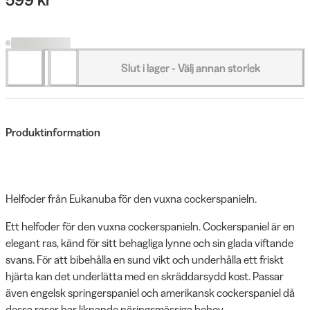
Slut i lager - Välj annan storlek
Produktinformation
Helfoder från Eukanuba för den vuxna cockerspanieln.
Ett helfoder för den vuxna cockerspanieln. Cockerspaniel är en
elegant ras, känd för sitt behagliga lynne och sin glada viftande
svans. För att bibehålla en sund vikt och underhålla ett friskt
hjärta kan det underlätta med en skräddarsydd kost. Passar
även engelsk springerspaniel och amerikansk cockerspaniel då
dessa raser har liknande näringsmässiga behov.