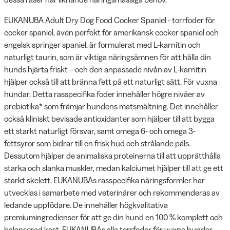
EUKANUBA Adult Dry Dog Food Cocker Spaniel - torrfoder för
cocker spaniel, även perfekt för amerikansk cocker spaniel och
engelsk springer spaniel, är formulerat med L-karnitin och
naturligt taurin, som är viktiga näringsämnen för att hålla din
hunds hjärta friskt – och den anpassade nivån av L-karnitin
hjälper också till att bränna fett på ett naturligt sätt. För vuxna
hundar. Detta rasspecifika foder innehåller högre nivåer av
prebiotika* som främjar hundens matsmältning. Det innehåller
också kliniskt bevisade antioxidanter som hjälper till att bygga
ett starkt naturligt försvar, samt omega 6- och omega 3-
fettsyror som bidrar till en frisk hud och strålande päls.
Dessutom hjälper de animaliska proteinerna till att upprätthålla
starka och slanka muskler, medan kalciumet hjälper till att ge ett
starkt skelett. EUKANUBAs rasspecifika näringsformler har
utvecklas i samarbete med veterinärer och rekommenderas av
ledande uppfödare. De innehåller högkvalitativa
premiumingredienser för att ge din hund en 100 % komplett och
balanserad kost. EUKANUBAs alla torrfoder för vuxna hundar