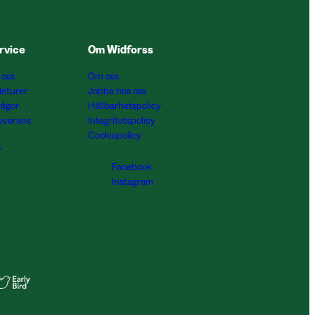
rvice
Om Widforss
 oss
Om oss
Returer
Jobba hos oss
rågor
Hållbarhetspolicy
Leverans
Integritetspolicy
g
Cookiepolicy
r
Facebook
Instagram