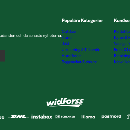
Populära Kategorier
Kundse
Outdoor
Kontakta
rbjudanden och de senaste nyheterna.
Hund
Byten & 
Jakt
Vanliga f
Utrustning & Tillbehör
Frakt & 
Hundfoder
Betalnin
Ryggsäckar & Väskor
Köpvillko