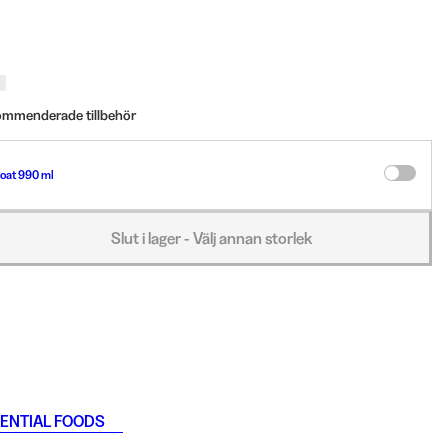
kommenderade tillbehör
oat 990 ml
Slut i lager - Välj annan storlek
ENTIAL FOODS