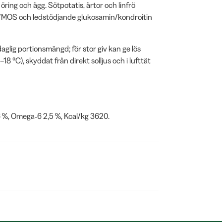
öring och ägg. Sötpotatis, ärtor och linfrö
S/MOS och ledstödjande glukosamin/kondroitin
aglig portionsmängd; för stor giv kan ge lös
18 °C), skyddat från direkt solljus och i lufttät
6 %, Omega‑6 2,5 %, Kcal/kg 3620.