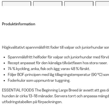
Produktinformation
Högkvalitativt spannmålsfritt foder till valpar och juniorhundar s
Spannmålsfritt helfoder för valpar och juniorhundar med förvä
Recept anpassat för den känsliga tillväxtfasen hos stora raser.
74 % kyckling, anka, fisk och ägg; varav 48 % färskt.
Följer BOF‑principen med låg tillagningstemperatur (90 °C) so
Foderkulor som uppmuntrar tuggning.
ESSENTIAL FOODS The Beginning Large Breed är avsett att ges dagl
hunden är cirka 13–18 månader. Servera torrt och anpassa mängden 
utfodringstabellen på förpackningen.