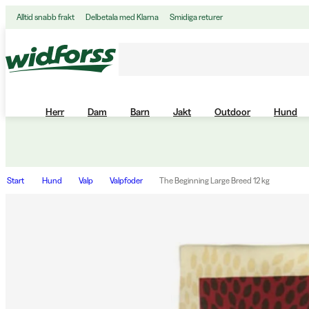
Alltid snabb frakt
Delbetala med Klarna
Smidiga returer
Herr
Dam
Barn
Jakt
Outdoor
Hund
Start
Hund
Valp
Valpfoder
The Beginning Large Breed 12 kg