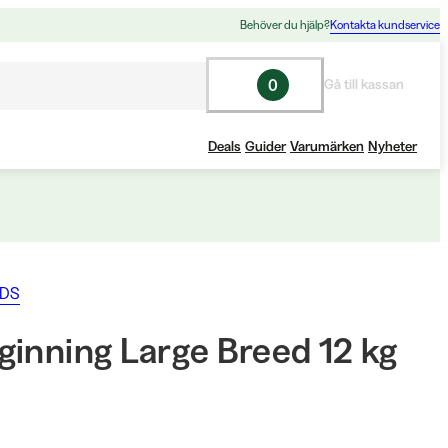
Behöver du hjälp?
Kontakta kundservice
0
Gå till kassan
Deals
Guider
Varumärken
Nyheter
ODS
ginning Large Breed 12 kg