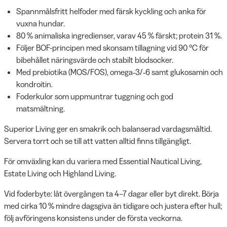
Spannmålsfritt helfoder med färsk kyckling och anka för
vuxna hundar.
80 % animaliska ingredienser, varav 45 % färskt; protein 31 %.
Följer BOF-principen med skonsam tillagning vid 90 °C för
bibehållet näringsvärde och stabilt blodsocker.
Med prebiotika (MOS/FOS), omega‑3/‑6 samt glukosamin och
kondroitin.
Foderkulor som uppmuntrar tuggning och god
matsmältning.
Superior Living ger en smakrik och balanserad vardagsmåltid.
Servera torrt och se till att vatten alltid finns tillgängligt.
För omväxling kan du variera med Essential Nautical Living,
Estate Living och Highland Living.
Vid foderbyte: låt övergången ta 4–7 dagar eller byt direkt. Börja
med cirka 10 % mindre dagsgiva än tidigare och justera efter hull;
följ avföringens konsistens under de första veckorna.