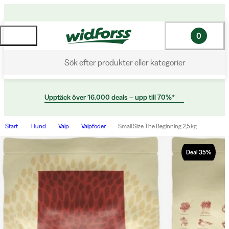
0
Sök efter produkter eller kategorier
Upptäck över 16.000 deals – upp till 70%*
Start
Hund
Valp
Valpfoder
Small Size The Beginning 2,5 kg
Deal
35
%