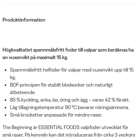
Produktinformation
Högkvalitativt spannmålsfritt foder till valpar som beräknas ha
en vuxenvikt på maximalt 15 kg.
Spannmålsfritt helfoder för valpar med vuxenvikt upp till 15
kg.
BOF-principen för stabilt blodsocker och naturligt
ätbeteende.
85 % kyckling, anka, lax, öring och ägg – varav 42 % färskt.
Låg tillagningstemperatur 90 °C bevarar näringsämnena.
Små krocketter anpassade för mindre raser.
The Beginning är ESSENTIAL FOODS valpfoder utvecklat för
små raser. På kenneln kan det introduceras från cirka 3 veckors