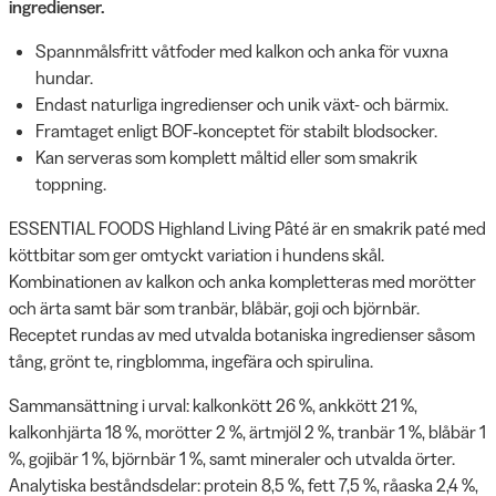
ingredienser.
Spannmålsfritt våtfoder med kalkon och anka för vuxna
hundar.
Endast naturliga ingredienser och unik växt- och bärmix.
Framtaget enligt BOF‑konceptet för stabilt blodsocker.
Kan serveras som komplett måltid eller som smakrik
toppning.
ESSENTIAL FOODS Highland Living Pâté är en smakrik paté med
köttbitar som ger omtyckt variation i hundens skål.
Kombinationen av kalkon och anka kompletteras med morötter
och ärta samt bär som tranbär, blåbär, goji och björnbär.
Receptet rundas av med utvalda botaniska ingredienser såsom
tång, grönt te, ringblomma, ingefära och spirulina.
Sammansättning i urval: kalkonkött 26 %, ankkött 21 %,
kalkonhjärta 18 %, morötter 2 %, ärtmjöl 2 %, tranbär 1 %, blåbär 1
%, gojibär 1 %, björnbär 1 %, samt mineraler och utvalda örter.
Analytiska beståndsdelar: protein 8,5 %, fett 7,5 %, råaska 2,4 %,