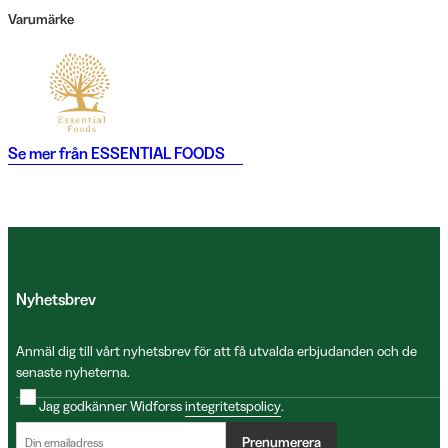
Varumärke
Se mer från
ESSENTIAL FOODS
Nyhetsbrev
Anmäl dig till vårt nyhetsbrev för att få utvalda erbjudanden och de
senaste nyheterna.
Jag godkänner Widforss
integritetspolicy
.
Prenumerera