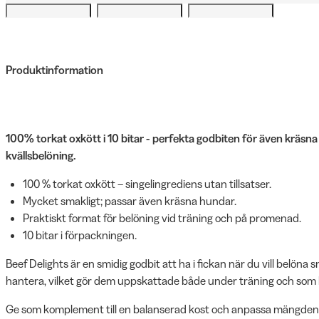
Produktinformation
100% torkat oxkött i 10 bitar - perfekta godbiten för även kräs
kvällsbelöning.
100 % torkat oxkött – singelingrediens utan tillsatser.
Mycket smakligt; passar även kräsna hundar.
Praktiskt format för belöning vid träning och på promenad.
10 bitar i förpackningen.
Beef Delights är en smidig godbit att ha i fickan när du vill belöna s
hantera, vilket gör dem uppskattade både under träning och som kvä
Ge som komplement till en balanserad kost och anpassa mängden eft