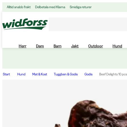
Alltid snabb frakt
Delbetala med Klarna
Smidiga returer
Herr
Dam
Barn
Jakt
Outdoor
Hund
Start
Hund
Mat & Kost
Tuggben & Godis
Godis
Beef Delights 10 pcs