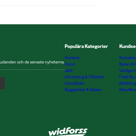
Populära Kategorier
Kundse
Outdoor
Kontakta
rbjudanden och de senaste nyheterna.
Hund
Byten & 
Jakt
Vanliga f
Utrustning & Tillbehör
Frakt & 
Hundfoder
Betalnin
Ryggsäckar & Väskor
Köpvillko