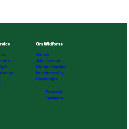
rvice
Om Widforss
 oss
Om oss
Returer
Jobba hos oss
rågor
Hållbarhetspolicy
Leverans
Integritetspolicy
g
Cookiepolicy
r
Facebook
Instagram