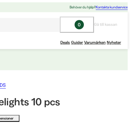
Behöver du hjälp?
Kontakta kundservice
0
Gå till kassan
Deals
Guider
Varumärken
Nyheter
ODS
lights 10 pcs
censioner