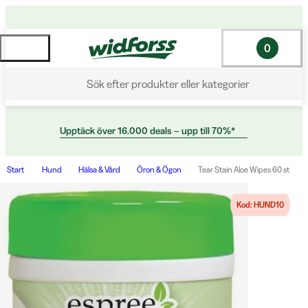
0
Sök efter produkter eller kategorier
Upptäck över 16.000 deals – upp till 70%*
Start
Hund
Hälsa & Vård
Öron & Ögon
Tear Stain Aloe Wipes 60 st
Kod: HUND10