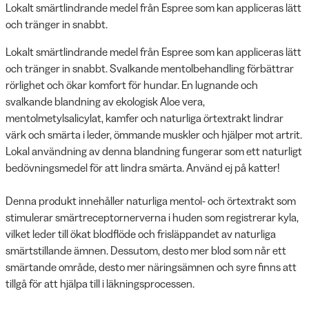
Lokalt smärtlindrande medel från Espree som kan appliceras lätt
och tränger in snabbt.
Lokalt smärtlindrande medel från Espree som kan appliceras lätt
och tränger in snabbt. Svalkande mentolbehandling förbättrar
rörlighet och ökar komfort för hundar. En lugnande och
svalkande blandning av ekologisk Aloe vera,
mentolmetylsalicylat, kamfer och naturliga örtextrakt lindrar
värk och smärta i leder, ömmande muskler och hjälper mot artrit.
Lokal användning av denna blandning fungerar som ett naturligt
bedövningsmedel för att lindra smärta. Använd ej på katter!
Denna produkt innehåller naturliga mentol- och örtextrakt som
stimulerar smärtreceptornerverna i huden som registrerar kyla,
vilket leder till ökat blodflöde och frisläppandet av naturliga
smärtstillande ämnen. Dessutom, desto mer blod som når ett
smärtande område, desto mer näringsämnen och syre finns att
tillgå för att hjälpa till i läkningsprocessen.