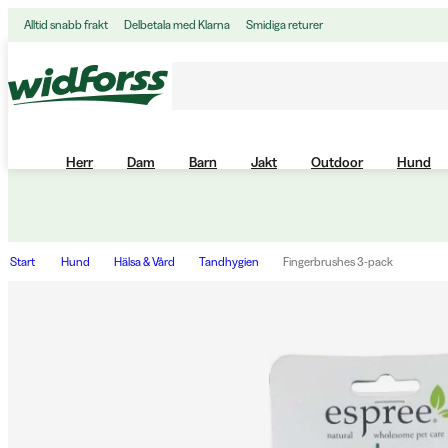
Alltid snabb frakt
Delbetala med Klarna
Smidiga returer
Herr
Dam
Barn
Jakt
Outdoor
Hund
Start
Hund
Hälsa & Vård
Tandhygien
Fingerbrushes 3-pack