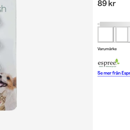
89 kr
Varumärke
Se mer från
Esp