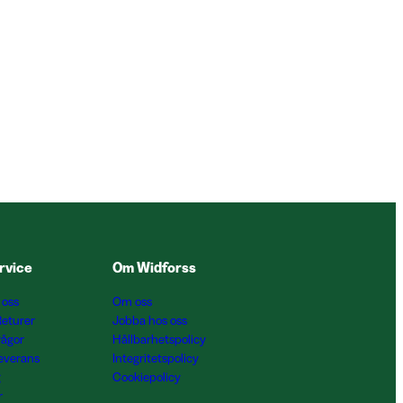
rvice
Om Widforss
 oss
Om oss
Returer
Jobba hos oss
rågor
Hållbarhetspolicy
Leverans
Integritetspolicy
g
Cookiepolicy
r