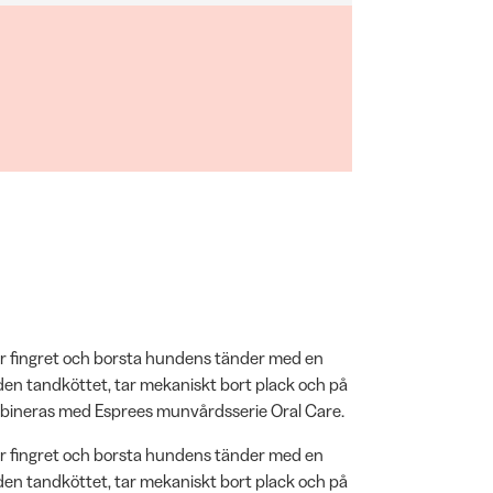
ver fingret och borsta hundens tänder med en
den tandköttet, tar mekaniskt bort plack och på
mbineras med Esprees munvårdsserie Oral Care.
ver fingret och borsta hundens tänder med en
den tandköttet, tar mekaniskt bort plack och på