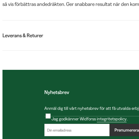
så vis förbättras andedräkten. Ger snabbare resultat när den ko
Leverans & Returer
Nyhetsbrev
Anmäl dig till vårt nyhetsbrev för att få utvalda e
Jag godkänner Widforss
integritetspolicy
.
Prenumerera