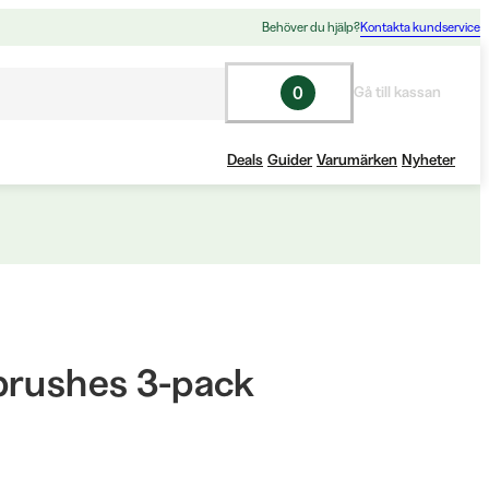
Behöver du hjälp?
Kontakta kundservice
0
Gå till kassan
Deals
Guider
Varumärken
Nyheter
brushes 3-pack