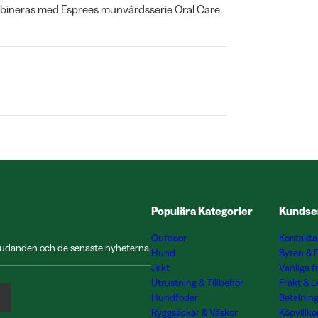
mbineras med Esprees munvårdsserie Oral Care.
Populära Kategorier
Kundse
Outdoor
Kontakta
rbjudanden och de senaste nyheterna.
Hund
Byten & 
Jakt
Vanliga f
Utrustning & Tillbehör
Frakt & 
Hundfoder
Betalnin
Ryggsäckar & Väskor
Köpvillko