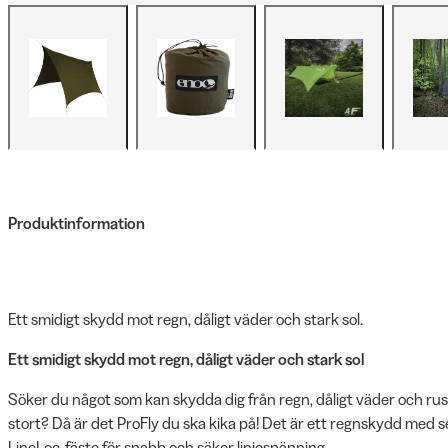
Produktinformation
Ett smidigt skydd mot regn, dåligt väder och stark sol.
Ett smidigt skydd mot regn, dåligt väder och stark sol
Söker du något som kan skydda dig från regn, dåligt väder och rusk
stort? Då är det ProFly du ska kika på! Det är ett regnskydd med se
LineLoc-fäste för snabb och säker linjespänning.