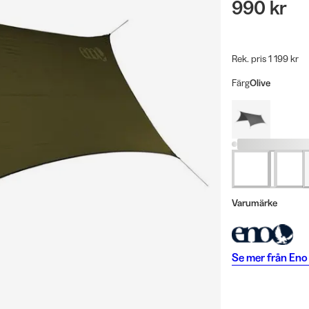
990 kr
Rek. pris 1 199 kr
Färg
Olive
Varumärke
Se mer från
Eno