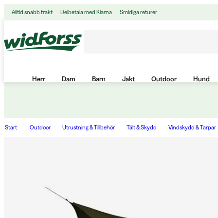
Alltid snabb frakt
Delbetala med Klarna
Smidiga returer
Herr
Dam
Barn
Jakt
Outdoor
Hund
Start
Outdoor
Utrustning & Tillbehör
Tält & Skydd
Vindskydd & Tarpar