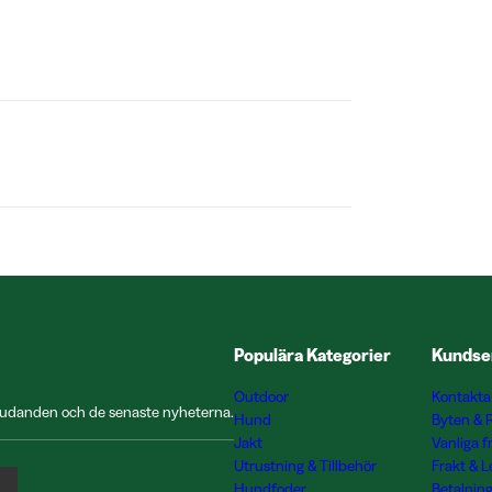
Populära Kategorier
Kundse
Outdoor
Kontakta
rbjudanden och de senaste nyheterna.
Hund
Byten & 
Jakt
Vanliga f
Utrustning & Tillbehör
Frakt & 
Hundfoder
Betalnin