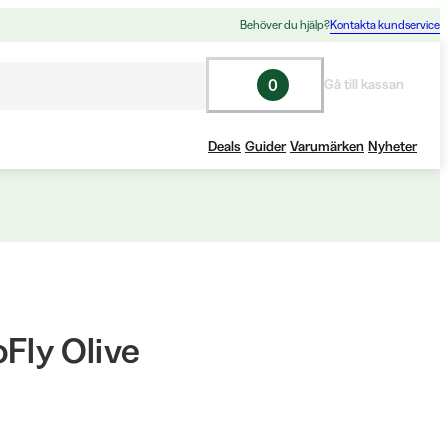
Behöver du hjälp?
Kontakta kundservice
0
Gå till kassan
Deals
Guider
Varumärken
Nyheter
Fly Olive