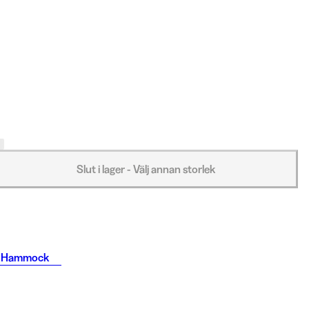
Slut i lager - Välj annan storlek
 Hammock