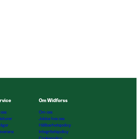
rvice
Om Widforss
 oss
Om oss
Returer
Jobba hos oss
rågor
Hållbarhetspolicy
Leverans
Integritetspolicy
g
Cookiepolicy