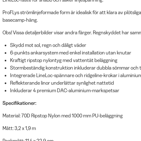
ProFLys strömlinjeformade form är idealisk för att klara av plötsliga 
basecamp-häng.
Obs! Vissa detaljerbilder visar andra färger. Regnskyddet har samm
Skydd mot sol, regn och dåligt väder
6-punkts ankarsystem med enkel installation utan knutar
Kraftigt ripstop nylontyg med vattentät beläggning
Stormbeständig konstruktion inkluderar dubbla sömmar och
Integrerade LineLoc-spännare och ridgeline-krokar i aluminiu
Reflekterande linor underlättar synlighet nattetid
Inkluderar 4 premium DAC-aluminium-markspetsar
Specifikationer:
Material: 70D Ripstop Nylon med 1000 mm PU-beläggning
Mått: 3,2 x 1,9 m
Packmått: 11,4 x 22,9 cm