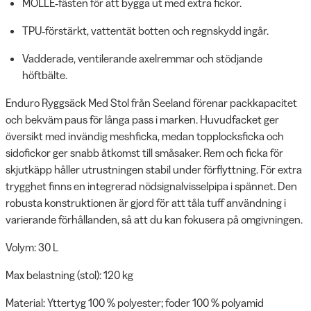
MOLLE‑fästen för att bygga ut med extra fickor.
TPU‑förstärkt, vattentät botten och regnskydd ingår.
Vadderade, ventilerande axelremmar och stödjande
höftbälte.
Enduro Ryggsäck Med Stol från Seeland förenar packkapacitet
och bekväm paus för långa pass i marken. Huvudfacket ger
översikt med invändig meshficka, medan topplocksficka och
sidofickor ger snabb åtkomst till småsaker. Rem och ficka för
skjutkäpp håller utrustningen stabil under förflyttning. För extra
trygghet finns en integrerad nödsignalvisselpipa i spännet. Den
robusta konstruktionen är gjord för att tåla tuff användning i
varierande förhållanden, så att du kan fokusera på omgivningen.
Volym: 30 L
Max belastning (stol): 120 kg
Material: Yttertyg 100 % polyester; foder 100 % polyamid