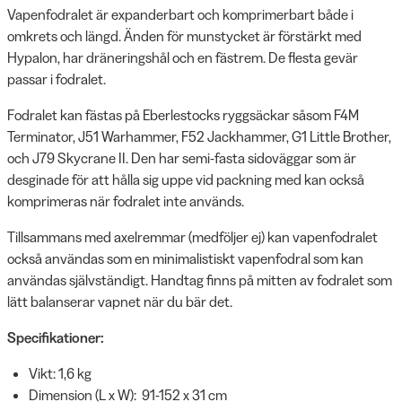
Vapenfodralet är expanderbart och komprimerbart både i
omkrets och längd. Änden för munstycket är förstärkt med
Hypalon, har dräneringshål och en fästrem. De flesta gevär
passar i fodralet.
Fodralet kan fästas på Eberlestocks ryggsäckar såsom F4M
Terminator, J51 Warhammer, F52 Jackhammer, G1 Little Brother,
och J79 Skycrane II. Den har semi-fasta sidoväggar som är
desginade för att hålla sig uppe vid packning med kan också
komprimeras när fodralet inte används.
Tillsammans med axelremmar (medföljer ej) kan vapenfodralet
också användas som en minimalistiskt vapenfodral som kan
användas självständigt. Handtag finns på mitten av fodralet som
lätt balanserar vapnet när du bär det.
Specifikationer:
Vikt: 1,6 kg
Dimension (L x W): 91-152 x 31 cm