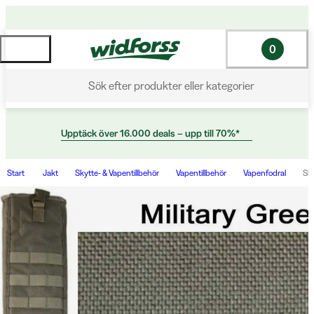
0
Sök efter produkter eller kategorier
Upptäck över 16.000 deals – upp till 70%*
Start
Jakt
Skytte- & Vapentillbehör
Vapentillbehör
Vapenfodral
Sho