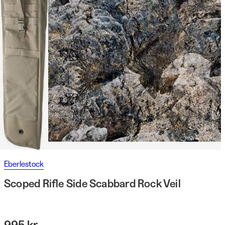
Eberlestock
Scoped Rifle Side Scabbard Rock Veil
995 kr