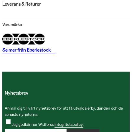
Leverans & Returer
Varumärke
Se mer från
Eberlestock
Nyhetsbrev
Anmäl dig till vårt nyhetsbrev för att få utvalda erbjudanden och de
senaste nyheterna.
Jag godkänner Widforss
integritetspolicy
.