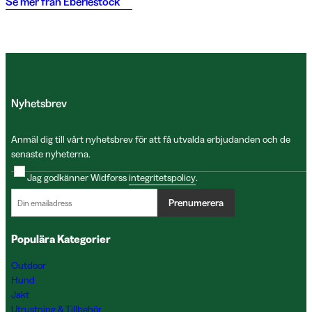
Se mer från
Eberlestock
Nyhetsbrev
Anmäl dig till vårt nyhetsbrev för att få utvalda erbjudanden och de
senaste nyheterna.
Jag godkänner Widforss
integritetspolicy
.
Prenumerera
Populära Kategorier
Outdoor
Hund
Jakt
Utrustning & Tillbehör