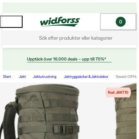
0
Sök efter produkter eller kategorier
Upptäck över 16.000 deals – upp till 70%*
Start
Jakt
Jaktutrustning
Jaktryggsäckar & Jaktväskor
Sawed-Off Hund
Kod: JAKT10