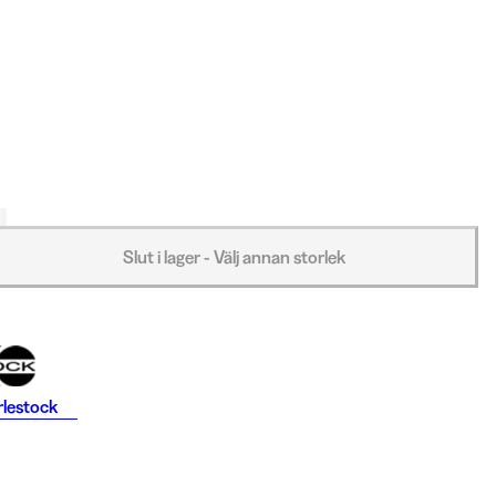
Slut i lager - Välj annan storlek
rlestock