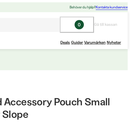
Behöver du hjälp?
Kontakta kundservice
0
Gå till kassan
Deals
Guider
Varumärken
Nyheter
 Accessory Pouch Small
 Slope