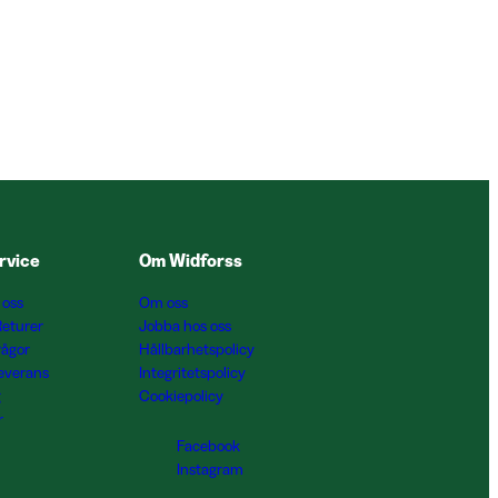
rvice
Om Widforss
 oss
Om oss
Returer
Jobba hos oss
rågor
Hållbarhetspolicy
Leverans
Integritetspolicy
g
Cookiepolicy
r
Facebook
Instagram