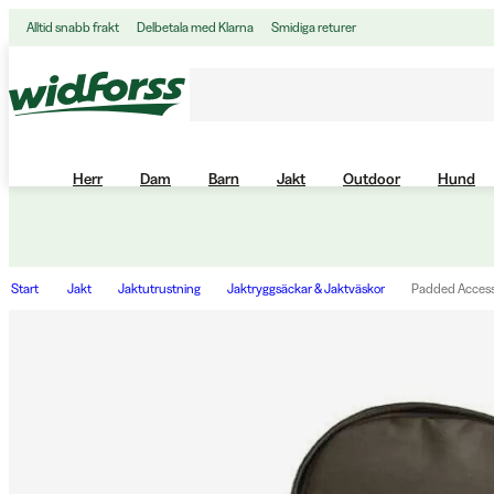
Alltid snabb frakt
Delbetala med Klarna
Smidiga returer
Herr
Dam
Barn
Jakt
Outdoor
Hund
Start
Jakt
Jaktutrustning
Jaktryggsäckar & Jaktväskor
Padded Access