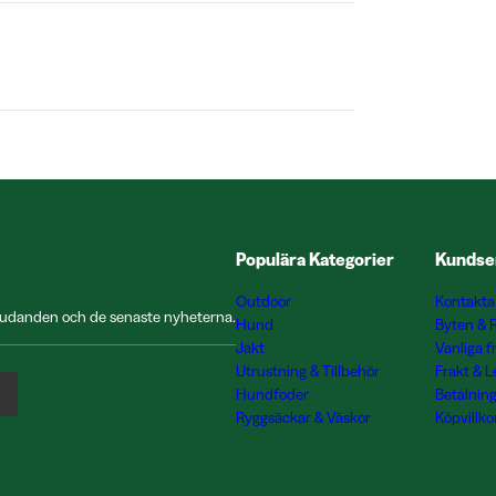
Populära Kategorier
Kundse
Outdoor
Kontakta
rbjudanden och de senaste nyheterna.
Hund
Byten & 
Jakt
Vanliga f
Utrustning & Tillbehör
Frakt & 
Hundfoder
Betalnin
Ryggsäckar & Väskor
Köpvillko