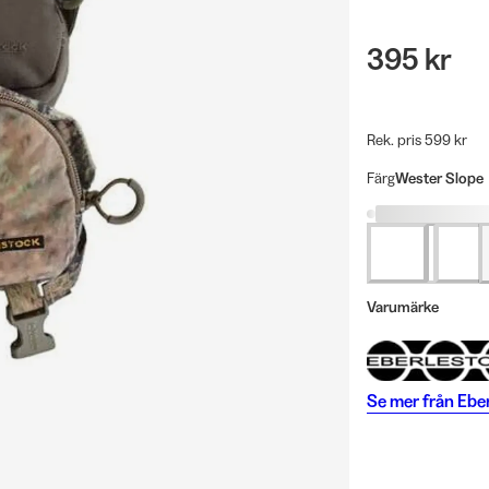
395 kr
Rek. pris 599 kr
Färg
Wester Slope
Varumärke
Se mer från
Ebe