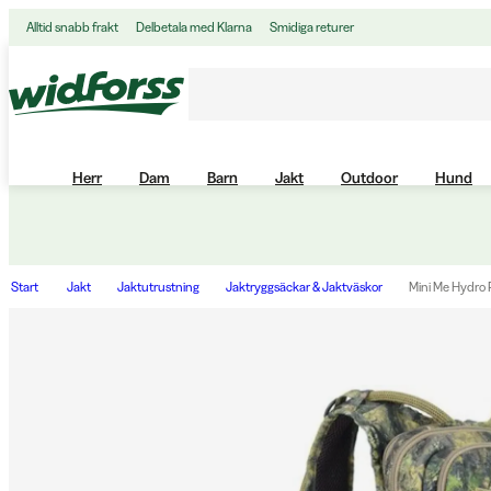
Alltid snabb frakt
Delbetala med Klarna
Smidiga returer
Herr
Dam
Barn
Jakt
Outdoor
Hund
Start
Jakt
Jaktutrustning
Jaktryggsäckar & Jaktväskor
Mini Me Hydro P