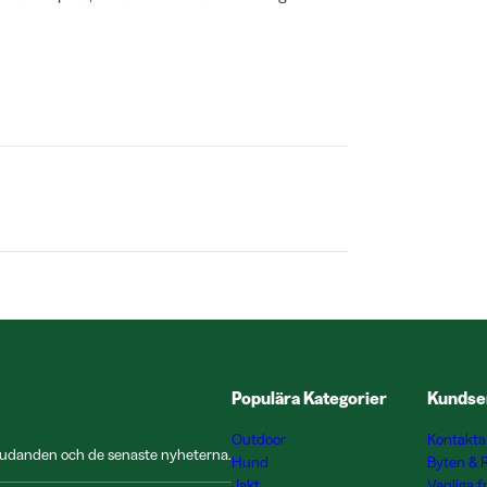
Populära Kategorier
Kundse
Outdoor
Kontakta
rbjudanden och de senaste nyheterna.
Hund
Byten & 
Jakt
Vanliga f