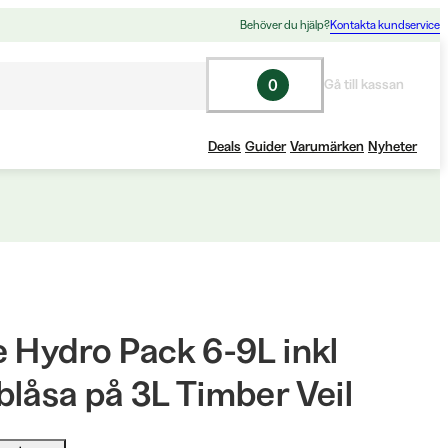
Behöver du hjälp?
Kontakta kundservice
0
Gå till kassan
Deals
Guider
Varumärken
Nyheter
e Hydro Pack 6-9L inkl
låsa på 3L Timber Veil