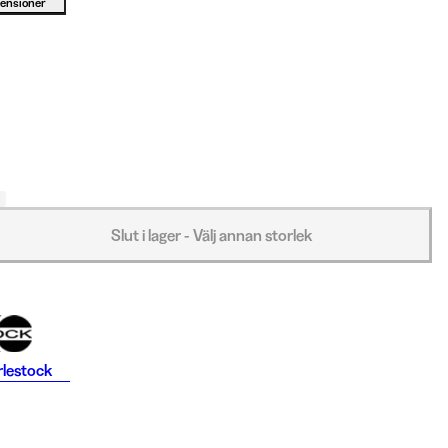
censioner
Slut i lager - Välj annan storlek
rlestock