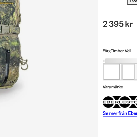
1 re
2 395 kr
Färg
Timber Veil
Varumärke
Se mer från
Ebe