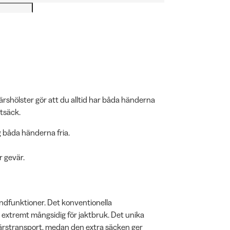
rshölster gör att du alltid har båda händerna
ltsäck.
g båda händerna fria.
r gevär.
ndfunktioner. Det konventionella
extremt mångsidig för jaktbruk. Det unika
ärstransport, medan den extra säcken ger