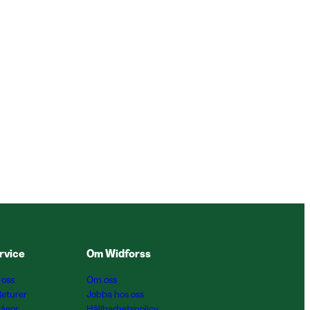
rvice
Om Widforss
 oss
Om oss
Returer
Jobba hos oss
rågor
Hållbarhetspolicy