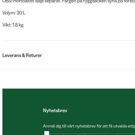
OBS! Höftbältet säljs separat. Färgen på ryggsäcken syns på första
Volym: 30 L
Vikt: 1.8 kg
Leverans & Returer
Nyhetsbrev
Anmäl dig till vårt nyhetsbrev för att få utvalda e