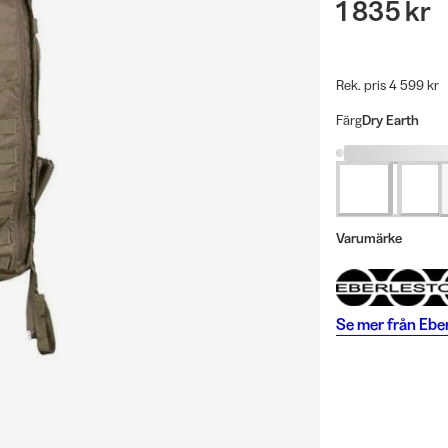
1 835 kr
Rek. pris 4 599 kr
Färg
Dry Earth
Varumärke
Se mer från
Ebe