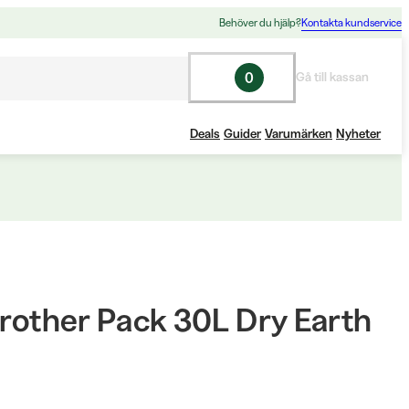
Behöver du hjälp?
Kontakta kundservice
0
Gå till kassan
Deals
Guider
Varumärken
Nyheter
Brother Pack 30L Dry Earth