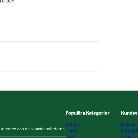
 bilden.
Populära Kategorier
Kundse
Outdoor
Kontakta
rbjudanden och de senaste nyheterna.
Hund
Byten & 
Jakt
Vanliga f