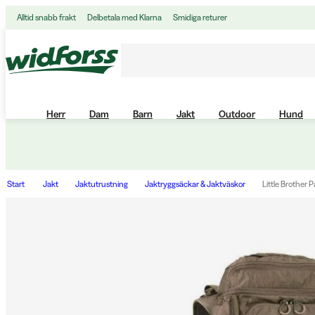
Alltid snabb frakt
Delbetala med Klarna
Smidiga returer
Herr
Dam
Barn
Jakt
Outdoor
Hund
Start
Jakt
Jaktutrustning
Jaktryggsäckar & Jaktväskor
Little Brother 