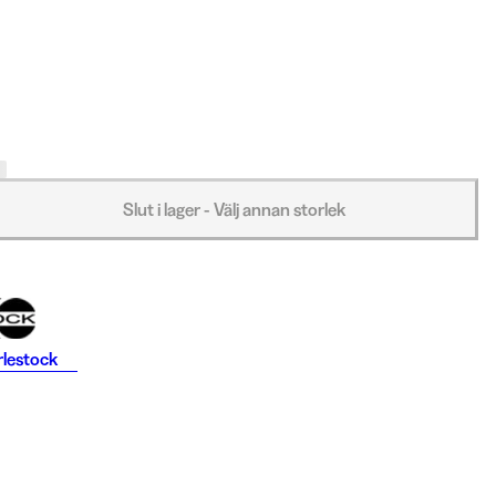
Slut i lager - Välj annan storlek
rlestock