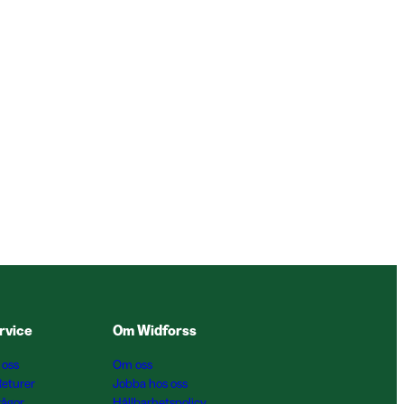
rvice
Om Widforss
 oss
Om oss
Returer
Jobba hos oss
rågor
Hållbarhetspolicy