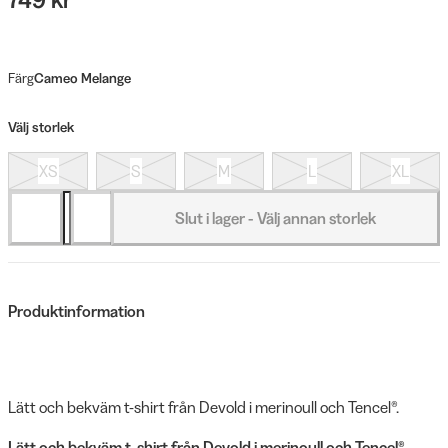
Färg
Cameo Melange
Välj storlek
XS
S
M
L
XL
Slut i lager - Välj annan storlek
Produktinformation
Lätt och bekväm t-shirt från Devold i merinoull och Tencel®.
Lätt och bekväm t-shirt från Devold i merinoull och Tencel®