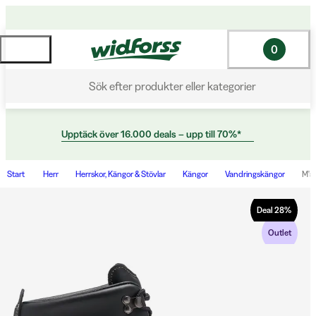
0
Sök efter produkter eller kategorier
Upptäck över 16.000 deals – upp till 70%*
Start
Herr
Herrskor, Kängor & Stövlar
Kängor
Vandringskängor
M's 
Deal
28
%
Outlet