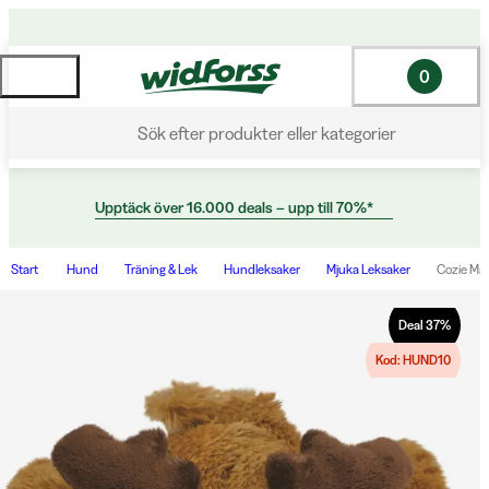
0
Sök efter produkter eller kategorier
Upptäck över 16.000 deals – upp till 70%*
Start
Hund
Träning & Lek
Hundleksaker
Mjuka Leksaker
Cozie Ma
Deal
37
%
Kod: HUND10