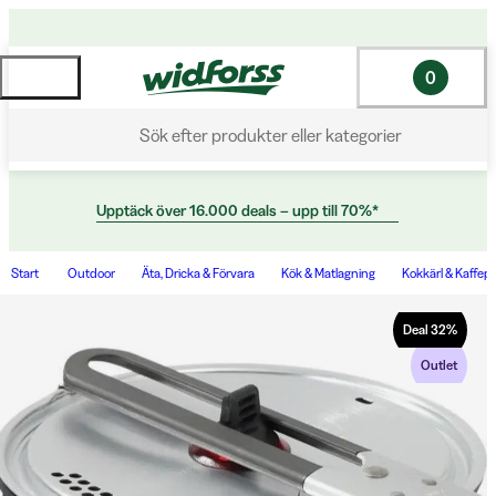
0
Sök efter produkter eller kategorier
Upptäck över 16.000 deals – upp till 70%*
Start
Outdoor
Äta, Dricka & Förvara
Kök & Matlagning
Kokkärl & Kaffep
Deal
32
%
Outlet