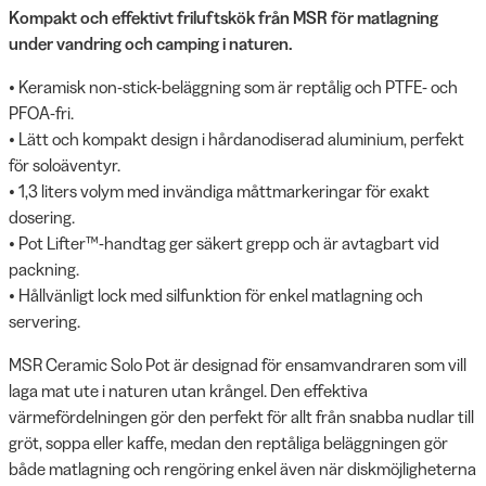
Kompakt och effektivt friluftskök från MSR för matlagning
under vandring och camping i naturen.
• Keramisk non-stick-beläggning som är reptålig och PTFE- och
PFOA-fri.
• Lätt och kompakt design i hårdanodiserad aluminium, perfekt
för soloäventyr.
• 1,3 liters volym med invändiga måttmarkeringar för exakt
dosering.
• Pot Lifter™-handtag ger säkert grepp och är avtagbart vid
packning.
• Hållvänligt lock med silfunktion för enkel matlagning och
servering.
MSR Ceramic Solo Pot är designad för ensamvandraren som vill
laga mat ute i naturen utan krångel. Den effektiva
värmefördelningen gör den perfekt för allt från snabba nudlar till
gröt, soppa eller kaffe, medan den reptåliga beläggningen gör
både matlagning och rengöring enkel även när diskmöjligheterna