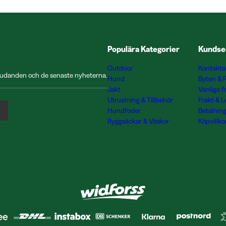
Populära Kategorier
Kundse
Outdoor
Kontakta
rbjudanden och de senaste nyheterna.
Hund
Byten & 
Jakt
Vanliga f
Utrustning & Tillbehör
Frakt & 
Hundfoder
Betalnin
Ryggsäckar & Väskor
Köpvillko