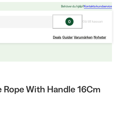
Behöver du hjälp?
Kontakta kundservice
0
Gå till kassan
Deals
Guider
Varumärken
Nyheter
 Rope With Handle 16Cm