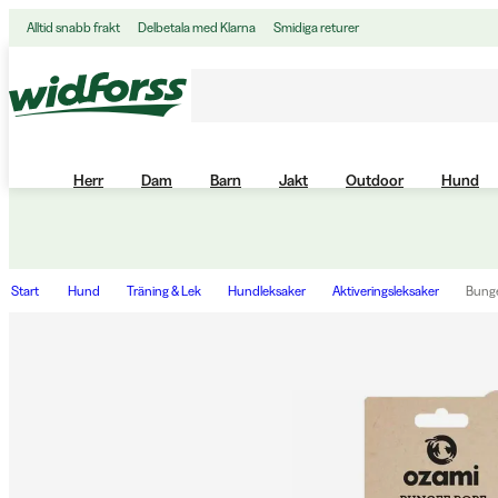
Alltid snabb frakt
Delbetala med Klarna
Smidiga returer
Herr
Dam
Barn
Jakt
Outdoor
Hund
Start
Hund
Träning & Lek
Hundleksaker
Aktiveringsleksaker
Bunge