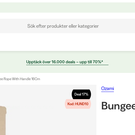
Sök efter produkter eller kategorier
Upptäck över 16.000 deals – upp till 70%*
e Rope With Handle 16Cm
Ozami
Deal
17
%
Bungee
Kod: HUND10