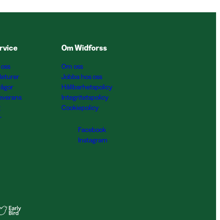
rvice
Om Widforss
 oss
Om oss
Returer
Jobba hos oss
rågor
Hållbarhetspolicy
Leverans
Integritetspolicy
g
Cookiepolicy
r
Facebook
Instagram