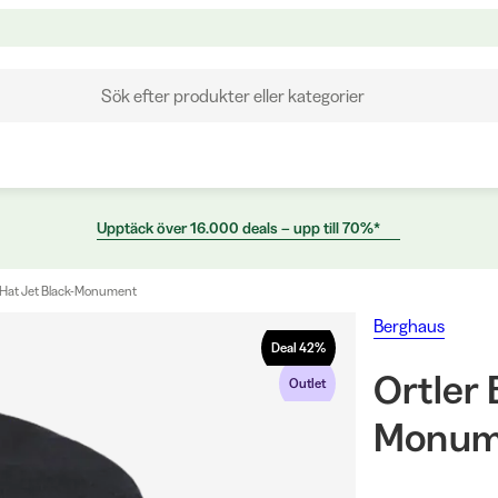
Sök efter produkter eller kategorier
Upptäck över 16.000 deals – upp till 70%*
e Hat Jet Black-Monument
Berghaus
Deal
42
%
Ortler 
Outlet
Monum