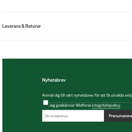
Leverans & Returer
Nyhetsbrev
Anmäl dig till vårt nyhetsbrev för att få utvalda e
Jag godkänner Widforss
integritetspolicy
.
Prenumerera