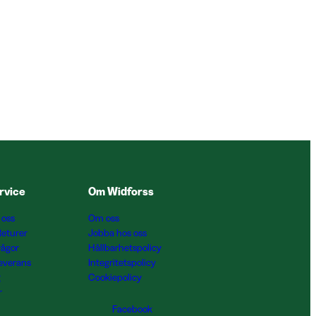
rvice
Om Widforss
 oss
Om oss
Returer
Jobba hos oss
rågor
Hållbarhetspolicy
Leverans
Integritetspolicy
g
Cookiepolicy
r
Facebook