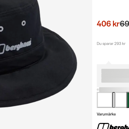
406 kr
69
Du sparar 293 kr
Varumärke