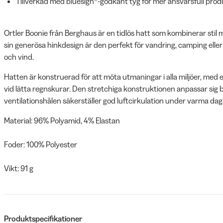
Tillverkad med bluesign®-godkänt tyg för mer ansvarsfull prod
Ortler Boonie från Berghaus är en tidlös hatt som kombinerar stil
sin generösa hinkdesign är den perfekt för vandring, camping el
och vind.
Hatten är konstruerad för att möta utmaningar i alla miljöer, med 
vid lätta regnskurar. Den stretchiga konstruktionen anpassar si
ventilationshålen säkerställer god luftcirkulation under varma dag
Material: 96% Polyamid, 4% Elastan
Foder: 100% Polyester
Vikt: 91 g
Produktspecifikationer