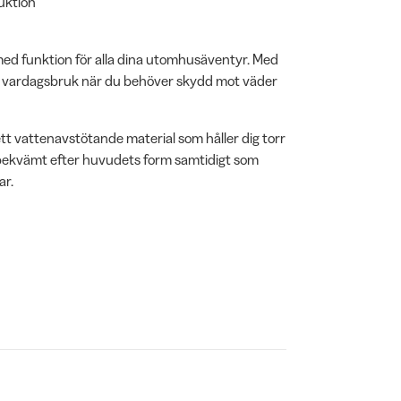
uktion
 med funktion för alla dina utomhusäventyr. Med
ler vardagsbruk när du behöver skydd mot väder
ett vattenavstötande material som håller dig torr
g bekvämt efter huvudets form samtidigt som
ar.