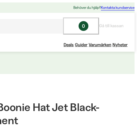
Behöver du hjälp?
Kontakta kundservice
0
Gå till kassan
Deals
Guider
Varumärken
Nyheter
Boonie Hat Jet Black-
ent