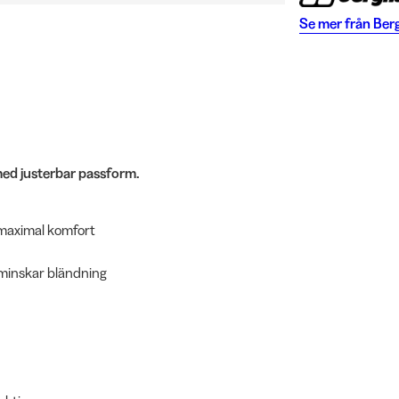
Se mer från
Ber
med justerbar passform.
 maximal komfort
 minskar bländning