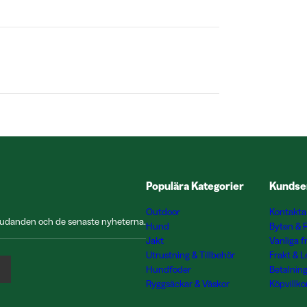
Populära Kategorier
Kundse
Outdoor
Kontakta
rbjudanden och de senaste nyheterna.
Hund
Byten & 
Jakt
Vanliga f
Utrustning & Tillbehör
Frakt & 
Hundfoder
Betalnin
Ryggsäckar & Väskor
Köpvillko