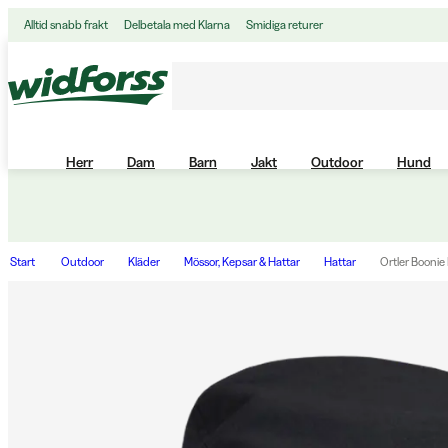
Alltid snabb frakt
Delbetala med Klarna
Smidiga returer
Herr
Dam
Barn
Jakt
Outdoor
Hund
Start
Outdoor
Kläder
Mössor, Kepsar & Hattar
Hattar
Ortler Booni