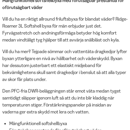
Mångfunktionell softshellbyxa med förutsägbar prestanda för
oförutsägbart väder
Vill du ha en riktigt allround friluftsbyxa för blandat väder? Ridge-
Roamer 3L Softshell byxa för män erbjuder just det.
Fyrvägsstretch och andningsförmåga betyder hög komfort
medan vindtåligt tyg hjälper till att avvärja snålblåst och kyla.
Vill du ha mer? Tejpade sömmar och vattentäta dragkedjor lyfter
byxan ytterligare en nivå av hållbarhet och väderskydd. Byxan
har dessutom justerbart ett elastiskt midjeband för
bekvämlighetens skull samt dragkedjor i benslut så att alla typer
av skor får plats under.
Den PFC-fria DWR-beläggningen står emot väta medan tyget
samtidigt släpper igenom luft så att du inte blir kladdig när
temperaturen stiger. Förstärkningspaneler på insidan av
vaderna ger extra skydd mot lera och vatten.
Mångfunktionell softshellbyxa