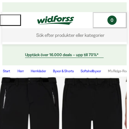
0
Sök efter produkter eller kategorier
Upptäck över 16.000 deals – upp till 70%*
Start
Herr
Herrkläder
Byxor & Shorts
Softshellbyxor
M's Ridge-Roam