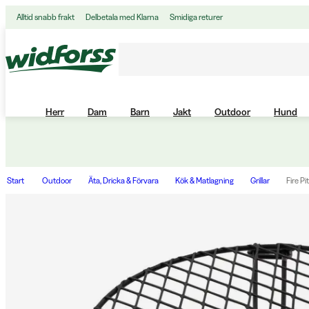
Alltid snabb frakt
Delbetala med Klarna
Smidiga returer
Herr
Dam
Barn
Jakt
Outdoor
Hund
Start
Outdoor
Äta, Dricka & Förvara
Kök & Matlagning
Grillar
Fire Pi