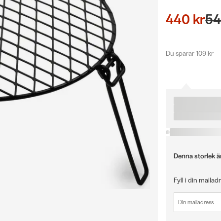
440 kr
54
Du sparar 109 kr
Denna storlek är 
Fyll i din mailad