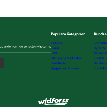
Populära Kategorier
Kundse
Outdoor
Kontakta
rbjudanden och de senaste nyheterna.
Hund
Byten & 
Jakt
Vanliga f
Utrustning & Tillbehör
Frakt & 
Hundfoder
Betalnin
Ryggsäckar & Väskor
Köpvillko