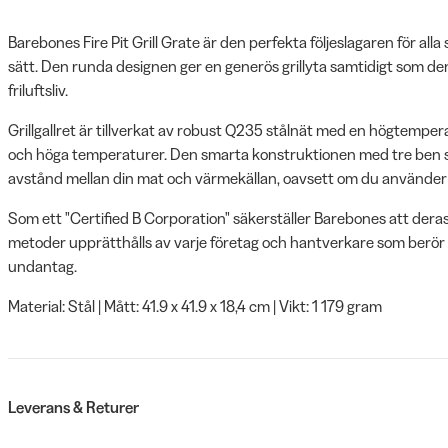
Barebones Fire Pit Grill Grate är den perfekta följeslagaren för all
sätt. Den runda designen ger en generös grillyta samtidigt som de
friluftsliv.
Grillgallret är tillverkat av robust Q235 stålnät med en högtempe
och höga temperaturer. Den smarta konstruktionen med tre ben s
avstånd mellan din mat och värmekällan, oavsett om du använder v
Som ett "Certified B Corporation" säkerställer Barebones att dera
metoder upprätthålls av varje företag och hantverkare som berör 
undantag.
Material: Stål | Mått: 41.9 x 41.9 x 18,4 cm | Vikt: 1 179 gram
Leverans & Returer