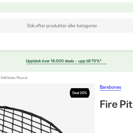
Sök efter produkter eller kategorier
Upptäck över 16.000 deals – upp till 70%*
t Grill Grate / Round
Barebones
Deal
20
%
Fire Pi