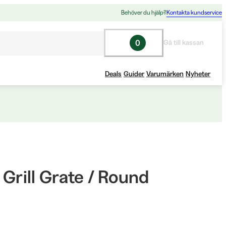
Behöver du hjälp?
Kontakta kundservice
0
Gå till kassan
Deals
Guider
Varumärken
Nyheter
t Grill Grate / Round