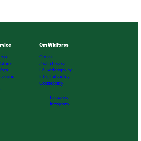
rvice
Om Widforss
 oss
Om oss
Returer
Jobba hos oss
rågor
Hållbarhetspolicy
Leverans
Integritetspolicy
g
Cookiepolicy
r
Facebook
Instagram