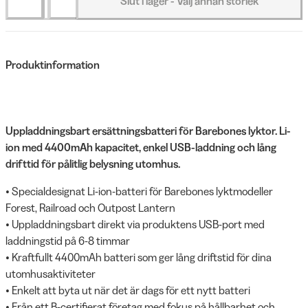
Slut i lager - Välj annan storlek
Produktinformation
Uppladdningsbart ersättningsbatteri för Barebones lyktor. Li-
ion med 4400mAh kapacitet, enkel USB-laddning och lång
drifttid för pålitlig belysning utomhus.
• Specialdesignat Li-ion-batteri för Barebones lyktmodeller
Forest, Railroad och Outpost Lantern
• Uppladdningsbart direkt via produktens USB-port med
laddningstid på 6-8 timmar
• Kraftfullt 4400mAh batteri som ger lång driftstid för dina
utomhusaktiviteter
• Enkelt att byta ut när det är dags för ett nytt batteri
• Från ett B-certifierat företag med fokus på hållbarhet och