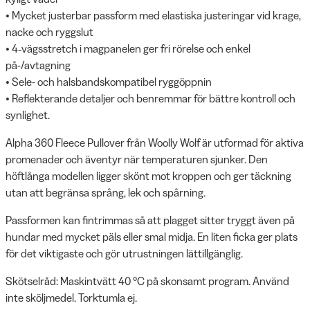
• Mycket justerbar passform med elastiska justeringar vid krage,
nacke och ryggslut
• 4‑vägsstretch i magpanelen ger fri rörelse och enkel
på-/avtagning
• Sele- och halsbandskompatibel ryggöppnin
• Reflekterande detaljer och benremmar för bättre kontroll och
synlighet.
Alpha 360 Fleece Pullover från Woolly Wolf är utformad för aktiva
promenader och äventyr när temperaturen sjunker. Den
höftlånga modellen ligger skönt mot kroppen och ger täckning
utan att begränsa språng, lek och spårning.
Passformen kan fintrimmas så att plagget sitter tryggt även på
hundar med mycket päls eller smal midja. En liten ficka ger plats
för det viktigaste och gör utrustningen lättillgänglig.
Skötselråd: Maskintvätt 40 °C på skonsamt program. Använd
inte sköljmedel. Torktumla ej.