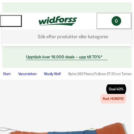
0
Sök efter produkter eller kategorier
Upptäck över 16.000 deals – upp till 70%*
Start
Varumärken
Woolly Wolf
Alpha 360 Fleece Pullover 27-30 cm Terracot
Deal
40
%
Kod: HUND10