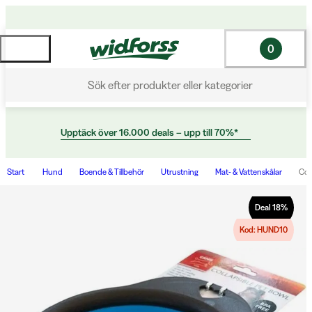
0
Sök efter produkter eller kategorier
Upptäck över 16.000 deals – upp till 70%*
Start
Hund
Boende & Tillbehör
Utrustning
Mat- & Vattenskålar
Col
Deal
18
%
Kod: HUND10